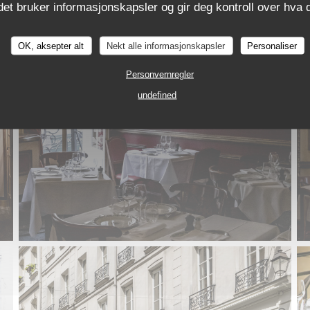
det bruker informasjonskapsler og gir deg kontroll over hva d
OK, aksepter alt
Nekt alle informasjonskapsler
Personaliser
Personvernregler
undefined