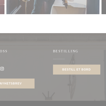
 OSS
BESTILLING
BESTILL ET BORD
ook ((åpner i et nytt vindu))
Instagram ((åpner i et nytt vindu))
NYHETSBREV