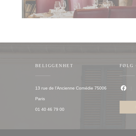
BELIGGENHET
FØLG
13 rue de l'Ancienne Comédie 75006
Faceb
((åpner i et nytt vindu))
Paris
01 40 46 79 00