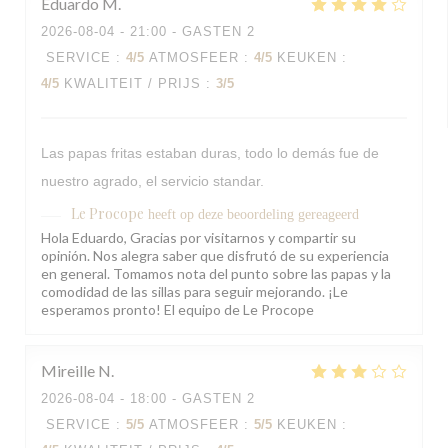
Eduardo
M
2026-08-04
- 21:00 - GASTEN 2
SERVICE
:
4
/5
ATMOSFEER
:
4
/5
KEUKEN
:
4
/5
KWALITEIT / PRIJS
:
3
/5
Las papas fritas estaban duras, todo lo demás fue de
nuestro agrado, el servicio standar.
Le Procope
heeft op deze beoordeling gereageerd
Hola Eduardo, Gracias por visitarnos y compartir su
opinión. Nos alegra saber que disfrutó de su experiencia
en general. Tomamos nota del punto sobre las papas y la
comodidad de las sillas para seguir mejorando. ¡Le
esperamos pronto! El equipo de Le Procope
Mireille
N
2026-08-04
- 18:00 - GASTEN 2
SERVICE
:
5
/5
ATMOSFEER
:
5
/5
KEUKEN
: