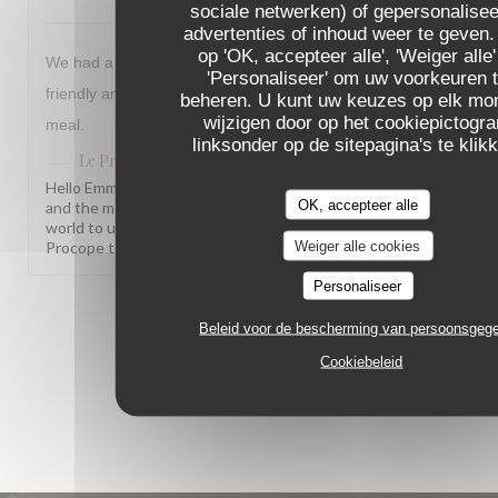
sociale netwerken) of gepersonalise
advertenties of inhoud weer te geven.
op 'OK, accepteer alle', 'Weiger alle'
We had a lovely meal at Le Procope everyone was very
'Personaliseer' om uw voorkeuren 
friendly and helpful. We liked the menu and enjoyed our
beheren. U kunt uw keuzes op elk m
wijzigen door op het cookiepictogr
meal.
linksonder op de sitepagina's te klik
Le Procope
heeft op deze beoordeling gereageerd
Hello Emma, What a joy to read this! Knowing our team
OK, accepteer alle
and the menu left such a warm impression truly means the
world to us. We hope to welcome you back soon! The Le
Weiger alle cookies
Procope team
Personaliseer
1
2
3
Beleid voor de bescherming van persoonsgeg
Cookiebeleid