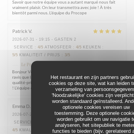
Savoir que notre équipe vous a autant marqué nous fait
vraiment plaisir. On leur transmettra avec joie ! À très
bientôt parmi nous. L'équipe du Procope
Patrick
V
2026-07-31
- 19:15 - GASTEN 2
SERVICE
:
4
/5
ATMOSFEER
:
4
/5
KEUKEN
:
5
/5
KWALITEIT / PRIJS
:
3
/5
Le Procope
heeft op deze beoordeling gereageerd
Bonjour Veron, Merci pour ce beau retour ! Nous sommes
Het restaurant en zijn partners gebru
ravis que la cuisine vous ait autant plu. Pour le rapport
qualité-prix, votre remarque est bien notée. À très bientôt
cookies op deze site, wat kan leiden t
! L'équipe du Procope
verzameling van persoonsgegeven
'Noodzakelijke' cookies zijn verplich
worden standaard geïnstalleerd. And
Emma
D
optionele cookies vereisen uw
toestemming. Deze optionele cooki
2026-07-29
- 18:30 - GASTEN 2
worden gebruikt om uw navigatie t
SERVICE
:
5
/5
ATMOSFEER
:
4
/5
KEUKEN
:
analyseren, het sitepubliek te mete
4
/5
KWALITEIT / PRIJS
:
4
/5
functies te bieden (bijv. gerelateerd 