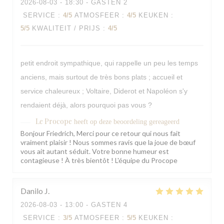
2026-08-03
- 18:30 - GASTEN 2
SERVICE
:
4
/5
ATMOSFEER
:
4
/5
KEUKEN
:
5
/5
KWALITEIT / PRIJS
:
4
/5
petit endroit sympathique, qui rappelle un peu les temps
anciens, mais surtout de très bons plats ; accueil et
service chaleureux ; Voltaire, Diderot et Napoléon s'y
rendaient déjà, alors pourquoi pas vous ?
Le Procope
heeft op deze beoordeling gereageerd
Bonjour Friedrich, Merci pour ce retour qui nous fait
vraiment plaisir ! Nous sommes ravis que la joue de bœuf
vous ait autant séduit. Votre bonne humeur est
contagieuse ! À très bientôt ! L'équipe du Procope
Danilo
J
2026-08-03
- 13:00 - GASTEN 4
SERVICE
:
3
/5
ATMOSFEER
:
5
/5
KEUKEN
: