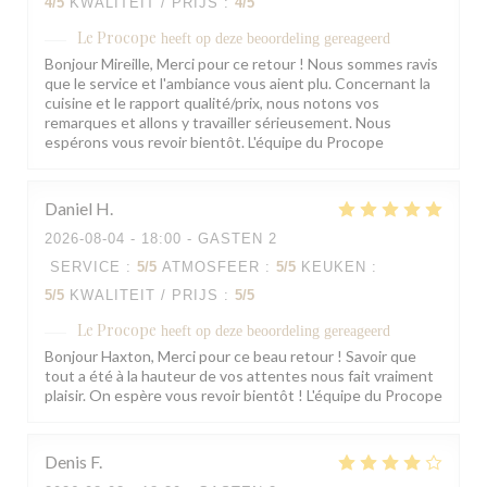
4
/5
KWALITEIT / PRIJS
:
4
/5
Le Procope
heeft op deze beoordeling gereageerd
Bonjour Mireille, Merci pour ce retour ! Nous sommes ravis
que le service et l'ambiance vous aient plu. Concernant la
cuisine et le rapport qualité/prix, nous notons vos
remarques et allons y travailler sérieusement. Nous
espérons vous revoir bientôt. L'équipe du Procope
Daniel
H
2026-08-04
- 18:00 - GASTEN 2
SERVICE
:
5
/5
ATMOSFEER
:
5
/5
KEUKEN
:
5
/5
KWALITEIT / PRIJS
:
5
/5
Le Procope
heeft op deze beoordeling gereageerd
Bonjour Haxton, Merci pour ce beau retour ! Savoir que
tout a été à la hauteur de vos attentes nous fait vraiment
plaisir. On espère vous revoir bientôt ! L'équipe du Procope
Denis
F