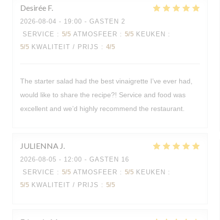
Desirée
F
2026-08-04
- 19:00 - GASTEN 2
SERVICE
:
5
/5
ATMOSFEER
:
5
/5
KEUKEN
:
5
/5
KWALITEIT / PRIJS
:
4
/5
The starter salad had the best vinaigrette I’ve ever had,
would like to share the recipe?! Service and food was
excellent and we’d highly recommend the restaurant.
JULIENNA
J
2026-08-05
- 12:00 - GASTEN 16
SERVICE
:
5
/5
ATMOSFEER
:
5
/5
KEUKEN
:
5
/5
KWALITEIT / PRIJS
:
5
/5