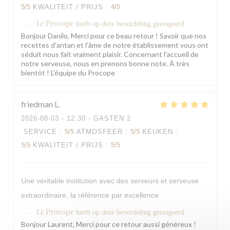
5
/5
KWALITEIT / PRIJS
:
4
/5
Le Procope
heeft op deze beoordeling gereageerd
Bonjour Danilo, Merci pour ce beau retour ! Savoir que nos
recettes d'antan et l'âme de notre établissement vous ont
séduit nous fait vraiment plaisir. Concernant l'accueil de
notre serveuse, nous en prenons bonne note. À très
bientôt ! L'équipe du Procope
friedman
L
2026-08-03
- 12:30 - GASTEN 2
SERVICE
:
5
/5
ATMOSFEER
:
5
/5
KEUKEN
:
5
/5
KWALITEIT / PRIJS
:
5
/5
Une véritable institution avec des serveurs et serveuse
extraordinaire, la référence par excellence
Le Procope
heeft op deze beoordeling gereageerd
Bonjour Laurent, Merci pour ce retour aussi généreux !