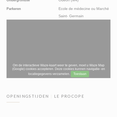
Ondergrondse
Ecole de médecine ou Marché
Parkeren
Saint- Germain
Om de interactieve Waze-kaart weer te geven, moet u Waze Map
(Google) cookies accepteren. Deze cookies kunnen navigatie- en
locatiegegevens verzamelen.
Toestaan
OPENINGSTIJDEN
LE PROCOPE