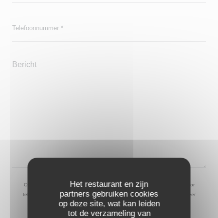
Het restaurant en zijn
Op grond van de privacywetgeving heeft u het recht om u af te melden voor
partners gebruiken cookies
telefonische marketing via het Bel-me-niet Register:
bel-me-niet.nl
. Voor meer
op deze site, wat kan leiden
informatie over hoe wij uw gegevens verwerken, zie ons
privacybeleid
.
tot de verzameling van