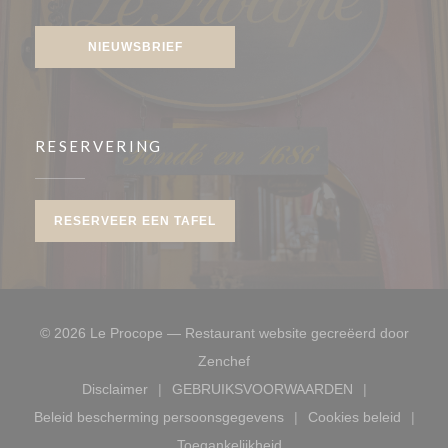
Facebook ((opent in een nieuw venster))
Instagram ((opent in een nieuw venster))
NIEUWSBRIEF
RESERVERING
RESERVEER EEN TAFEL
© 2026 Le Procope — Restaurant website gecreëerd door
((opent in een nieuw venster))
Zenchef
Disclaimer
GEBRUIKSVOORWAARDEN
((opent in een nieuw venster))
((opent in een nieuw venste
Beleid bescherming persoonsgegevens
Cookies beleid
((opent in een nieuw venster))
((opent in ee
Toegankelijkheid