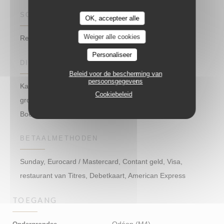
SOORT BEDRIJF
OK, accepteer alle
Weiger alle cookies
Restaurant – Café – Glacier
Personaliseer
DIENSTEN
Beleid voor de bescherming van
persoonsgegevens
Kamer met airconditioning, Gebeurtenissen verjaardag,
Cookiebeleid
groepen, Familie lunch, mobiele telefoon oplader,
Boekingen, Private Hire, Terras, WIFI
BETAALMETHODEN
Sunday, Eurocard / Mastercard, Contant geld, Visa,
restaurant van Titres, Debetkaart, American Express
TOEGANG
Odéon (M4)