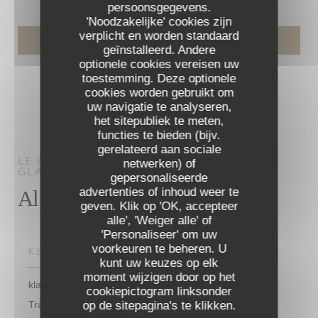
persoonsgegevens.
'Noodzakelijke' cookies zijn
verplicht en worden standaard
geïnstalleerd. Andere
optionele cookies vereisen uw
toestemming. Deze optionele
cookies worden gebruikt om
uw navigatie te analyseren,
het sitepubliek te meten,
functies te bieden (bijv.
gerelateerd aan sociale
LE PROCOPE
RESTAURANT – CAFÉ –
netwerken) of
GLACIER
PARIS
gepersonaliseerde
advertenties of inhoud weer te
Algemene informatie
geven. Klik op 'OK, accepteer
alle', 'Weiger alle' of
'Personaliseer' om uw
voorkeuren te beheren. U
KEUKEN
kunt uw keuzes op elk
moment wijzigen door op het
klassieke en burgerlijke restauratie, Cuisine Française ,
cookiepictogram linksonder
op de sitepagina's te klikken.
Traditionele keuken, Frans