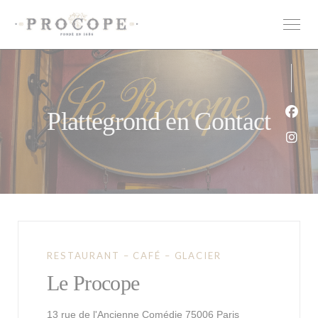
Cookies beheer paneel
Plattegrond en Contact
Face
Inst
RESTAURANT – CAFÉ – GLACIER
Le Procope
((opent in een ni
13 rue de l'Ancienne Comédie 75006 Paris