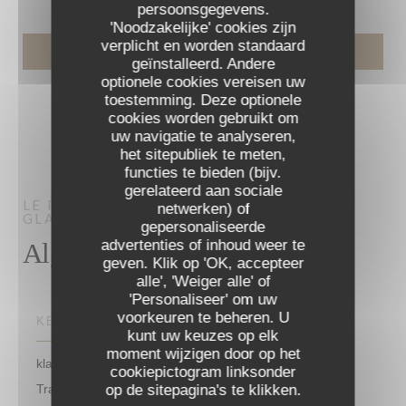
persoonsgegevens.
'Noodzakelijke' cookies zijn
verplicht en worden standaard
geïnstalleerd. Andere
optionele cookies vereisen uw
toestemming. Deze optionele
cookies worden gebruikt om
uw navigatie te analyseren,
het sitepubliek te meten,
functies te bieden (bijv.
gerelateerd aan sociale
LE PROCOPE
RESTAURANT – CAFÉ –
netwerken) of
GLACIER
PARIS
gepersonaliseerde
advertenties of inhoud weer te
Algemene informatie
geven. Klik op 'OK, accepteer
alle', 'Weiger alle' of
'Personaliseer' om uw
voorkeuren te beheren. U
KEUKEN
kunt uw keuzes op elk
moment wijzigen door op het
klassieke en burgerlijke restauratie, Cuisine Française ,
cookiepictogram linksonder
op de sitepagina's te klikken.
Traditionele keuken, Frans