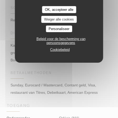
SOORT BEDRIJF
OK, accepteer alle
Weiger alle cookies
Restaurant – Café – Glacier
Personaliseer
DIENSTEN
Beleid voor de bescherming van
persoonsgegevens
Kamer met airconditioning, Gebeurtenissen verjaardag,
Cookiebeleid
groepen, Familie lunch, mobiele telefoon oplader,
Boekingen, Private Hire, Terras, WIFI
BETAALMETHODEN
Sunday, Eurocard / Mastercard, Contant geld, Visa,
restaurant van Titres, Debetkaart, American Express
TOEGANG
Odéon (M4)