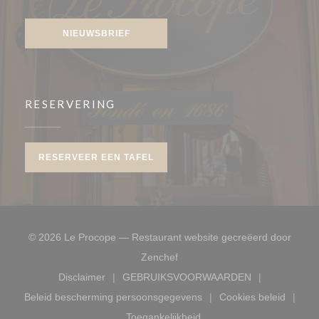
Facebook ((opent in een nieuw venster))
Instagram ((opent in een nieuw venster))
NIEUWSBRIEF
RESERVERING
RESERVEER EEN TAFEL
© 2026 Le Procope — Restaurant website gecreëerd door
((opent in een nieuw venster))
Zenchef
Disclaimer
GEBRUIKSVOORWAARDEN
((opent in een nieuw venster))
((opent in een nieuw venste
Beleid bescherming persoonsgegevens
Cookies beleid
((opent in een nieuw venster))
((opent in ee
Toegankelijkheid