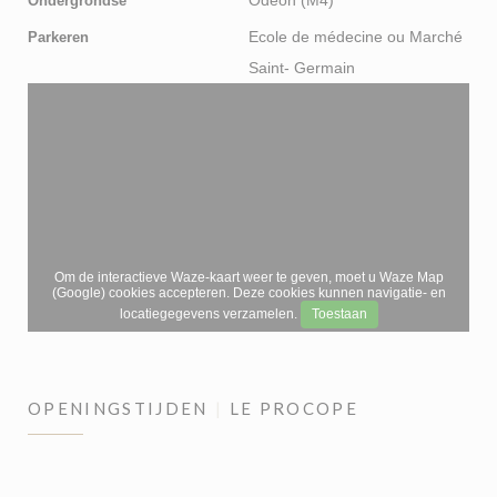
Ondergrondse
Ecole de médecine ou Marché
Parkeren
Saint- Germain
Om de interactieve Waze-kaart weer te geven, moet u Waze Map
(Google) cookies accepteren. Deze cookies kunnen navigatie- en
locatiegegevens verzamelen.
Toestaan
OPENINGSTIJDEN
LE PROCOPE