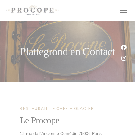
Cookies beheer paneel
Plattegrond en Contact
Face
Inst
RESTAURANT – CAFÉ – GLACIER
Le Procope
((opent in een ni
13 rue de l'Ancienne Comédie 75006 Paris