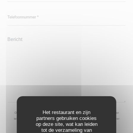
Het restaurant en zijn
Op grond van de privacywetgeving heeft u het recht om u af te melden voor
partners gebruiken cookies
telefonische marketing via het Bel-me-niet Register:
bel-me-niet.nl
. Voor meer
op deze site, wat kan leiden
informatie over hoe wij uw gegevens verwerken, zie ons
privacybeleid
.
tot de verzameling van