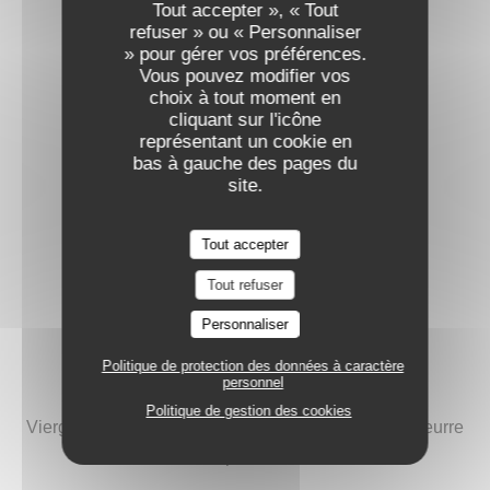
Tout accepter », « Tout
43,50 EUR
refuser » ou « Personnaliser
» pour gérer vos préférences.
Vous pouvez modifier vos
choix à tout moment en
cliquant sur l'icône
représentant un cookie en
bas à gauche des pages du
POISSONS
site.
Tout accepter
TARTARE DE SAUMON D’ÉCOSSE
Tout refuser
Citron vert, frites maison
25,50 EUR
Personnaliser
Politique de protection des données à caractère
personnel
FILET DE BAR RÔTI
Politique de gestion des cookies
Vierge de légumes, purée de pommes de terre au beurre
29,50 EUR