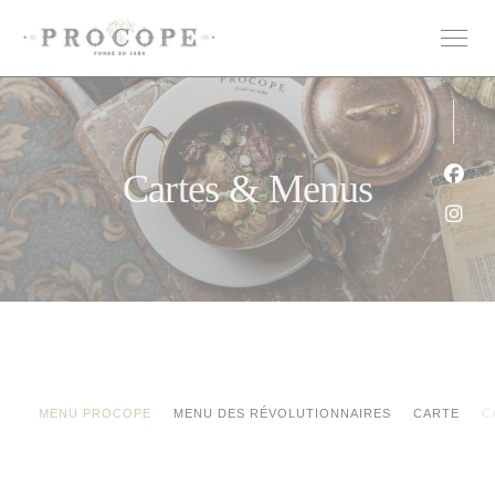
Personnalisation de vos choix en matière de cookies
Cartes & Menus
Face
Inst
MENU PROCOPE
MENU DES RÉVOLUTIONNAIRES
CARTE
C