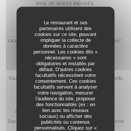
JOUE DE BOEUF BRAISÉE
Rigatoni au parmesan
28,50 EUR
Le restaurant et ses
partenaires utilisent des
cookies sur ce site, pouvant
impliquer la collecte de
TRADITIONNEL COQ AU VIN “IVRE DE JULIÉNAS”
données à caractère
28,50 EUR
personnel. Les cookies dits «
nécessaires » sont
obligatoires et installés par
VOL-AU-VENT PROCOPE
défaut. D'autres cookies
facultatifs nécessitent votre
Sauce morilles, ris de veau, volaille française, épinards
consentement. Ces cookies
frais
facultatifs servent à analyser
35,50 EUR
votre navigation, mesurer
l'audience du site, proposer
des fonctionnalités (ex : en
lien avec les réseaux
FILET DE BOEUF DES RÉVOLUTIONNAIRES
sociaux) ou afficher des
Sauce bordelaise, foie gras de canard français, effiloché
publicités ou contenus
de boeuf, gratin dauphinois
personnalisés. Cliquez sur «