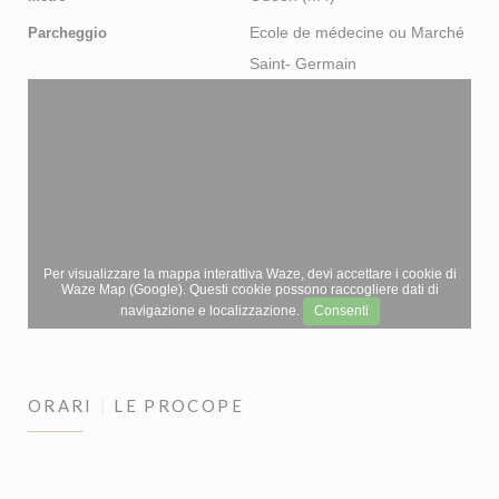
Ecole de médecine ou Marché
Parcheggio
Saint- Germain
Per visualizzare la mappa interattiva Waze, devi accettare i cookie di
Waze Map (Google). Questi cookie possono raccogliere dati di
navigazione e localizzazione.
Consenti
ORARI
LE PROCOPE