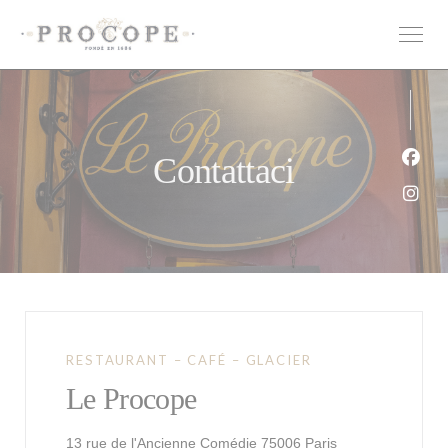
Personalizzazione delle tue scelte sui cookie
Contattaci
Face
Inst
RESTAURANT – CAFÉ – GLACIER
Le Procope
((apre una nuova 
13 rue de l'Ancienne Comédie 75006 Paris