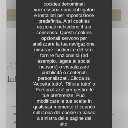
cookies denominati
«necessari» sono obbligatori
e installati per impostazione
predefinita. Altri cookies
opzionali richiedono il tuo
consenso. Questi cookies
opzionali servono per
analizzare la tua navigazione,
misurare l'audience del sito,
fornire funzionalità (ad
esempio, legate ai social
LE PROCOPE
RESTAURANT – CAFÉ –
network) o visualizzare
GLACIER
PARIS
pubblicità o contenuti
Informazioni pratiche
personalizzati. Clicca su
'Accetta tutto', 'Rifiuta tutto' o
'Personalizza' per gestire le
tue preferenze. Puoi
CUCINA
modificare le tue scelte in
qualsiasi momento cliccando
sull'icona del cookie in basso
restauro classico e borghese, Cuisine Française , Cucina
a sinistra delle pagine del
tradizionale, Francese
sito.