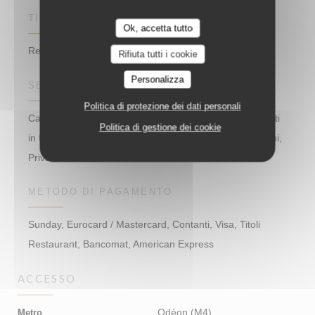
TIPOLOGIA
Ok, accetta tutto
Restaurant – Café – Glacier
Rifiuta tutti i cookie
Personalizza
SERVIZI
Politica di protezione dei dati personali
Camera con aria condizionata, Anniversari, Gruppi, Pasti
Politica di gestione dei cookie
in famiglia, caricatore del telefono cellulare, Prenotazioni,
Privatizzazione, Terrazzo, Connessione wifi
METODO DI PAGAMENTO
Sunday, Eurocard / Mastercard, Contanti, Visa, Titoli
Restaurant, Bancomat, American Express
ACCESSO
Odéon (M4)
Metro