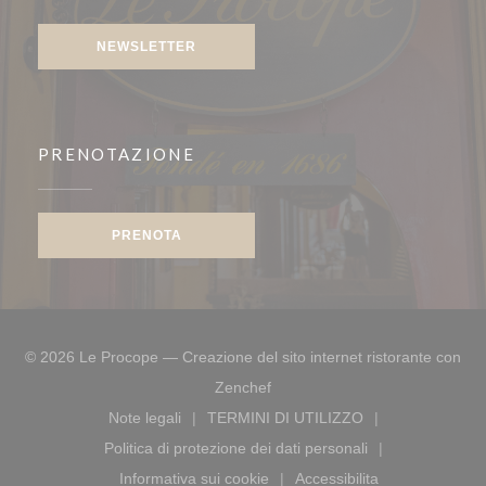
NEWSLETTER
PRENOTAZIONE
PRENOTA
© 2026 Le Procope — Creazione del sito internet ristorante con
((apre una nuova finestra))
Zenchef
Note legali
TERMINI DI UTILIZZO
((apre una nuova finestra))
((apre una nuova finestra))
Politica di protezione dei dati personali
((apre una nuova finestra))
Informativa sui cookie
Accessibilita