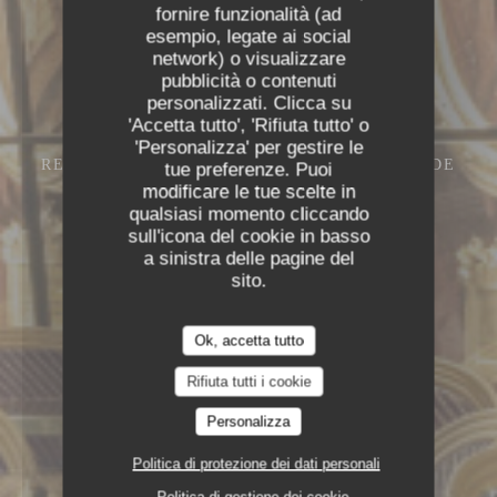
fornire funzionalità (ad
esempio, legate ai social
network) o visualizzare
pubblicità o contenuti
personalizzati. Clicca su
'Accetta tutto', 'Rifiuta tutto' o
'Personalizza' per gestire le
RESTAURANT – CAFÉ – GLACIER
13 RUE DE
tue preferenze. Puoi
L'ANCIENNE COMÉDIE 75006 PARIS
modificare le tue scelte in
qualsiasi momento cliccando
sull'icona del cookie in basso
a sinistra delle pagine del
sito.
Ok, accetta tutto
Rifiuta tutti i cookie
Personalizza
Politica di protezione dei dati personali