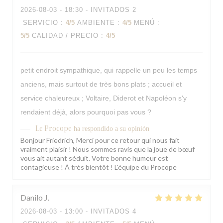
2026-08-03
- 18:30 - INVITADOS 2
SERVICIO
:
4
/5
AMBIENTE
:
4
/5
MENÚ
:
5
/5
CALIDAD / PRECIO
:
4
/5
petit endroit sympathique, qui rappelle un peu les temps
anciens, mais surtout de très bons plats ; accueil et
service chaleureux ; Voltaire, Diderot et Napoléon s'y
rendaient déjà, alors pourquoi pas vous ?
Le Procope
ha respondido a su opinión
Bonjour Friedrich, Merci pour ce retour qui nous fait
vraiment plaisir ! Nous sommes ravis que la joue de bœuf
vous ait autant séduit. Votre bonne humeur est
contagieuse ! À très bientôt ! L'équipe du Procope
Danilo
J
2026-08-03
- 13:00 - INVITADOS 4