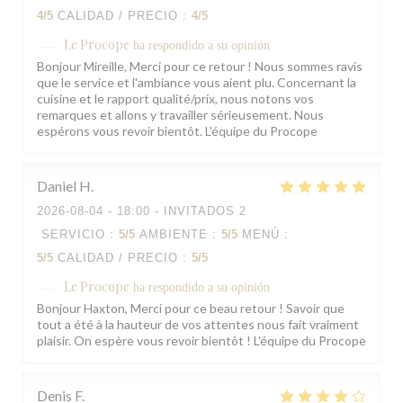
4
/5
CALIDAD / PRECIO
:
4
/5
Le Procope
ha respondido a su opinión
Bonjour Mireille, Merci pour ce retour ! Nous sommes ravis
que le service et l'ambiance vous aient plu. Concernant la
cuisine et le rapport qualité/prix, nous notons vos
remarques et allons y travailler sérieusement. Nous
espérons vous revoir bientôt. L'équipe du Procope
Daniel
H
2026-08-04
- 18:00 - INVITADOS 2
SERVICIO
:
5
/5
AMBIENTE
:
5
/5
MENÚ
:
5
/5
CALIDAD / PRECIO
:
5
/5
Le Procope
ha respondido a su opinión
Bonjour Haxton, Merci pour ce beau retour ! Savoir que
tout a été à la hauteur de vos attentes nous fait vraiment
plaisir. On espère vous revoir bientôt ! L'équipe du Procope
Denis
F