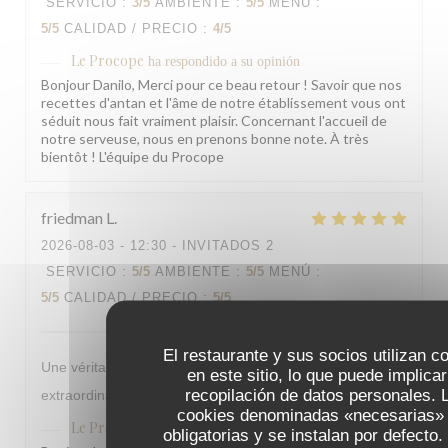
SERVICIO
:
3
/5
AMBIENTE
:
5
/5
MENÚ
:
5
/5
CALIDAD / PRECIO
:
4
/5
Le Procope
ha respondido a su opinión
Bonjour Danilo, Merci pour ce beau retour ! Savoir que nos
recettes d'antan et l'âme de notre établissement vous ont
séduit nous fait vraiment plaisir. Concernant l'accueil de
notre serveuse, nous en prenons bonne note. À très
bientôt ! L'équipe du Procope
friedman
L
2026-08-03
- 12:30 - INVITADOS 2
SERVICIO
:
5
/5
AMBIENTE
:
5
/5
MENÚ
:
5
/5
CALIDAD / PRECIO
:
5
/5
El restaurante y sus socios utilizan c
Une véritable institution avec des serveurs et serveuse
en este sitio, lo que puede implicar
recopilación de datos personales. 
extraordinaire, la référence par excellence
cookies denominadas «necesarias»
Le Procope
ha respondido a su opinión
obligatorias y se instalan por defecto.