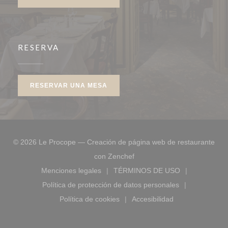
RESERVA
RESERVAR UNA MESA
© 2026 Le Procope — Creación de página web de restaurante
((abre en una nueva ventana
con
Zenchef
Menciones legales
TÉRMINOS DE USO
((abre en una nueva ventana))
((abre en una nueva ve
Política de protección de datos personales
((abre en una nueva ventana))
Política de cookies
Accesibilidad
((abre en una nueva ventana))
((abre en una nueva ve