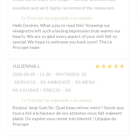
excellent and we’d highly recommend the restaurant.
Le Procope
ha respondido a su opinión
Hello Desirée, What a joy to read this! Knowing our
vinaigrette left such a lasting impression truly warms our
hearts. We are so glad every aspect of your visit felt so
special. We hope to welcome you back soon! The Le
Procope team
JULIENNA
J
2026-08-05
- 12:00 - INVITADOS 16
SERVICIO
:
5
/5
AMBIENTE
:
5
/5
MENÚ
:
5
/5
CALIDAD / PRECIO
:
5
/5
Le Procope
ha respondido a su opinión
Bonjour Jang Gum Sic, Quel beau retour, merci ! Savoir que
tout a été à la hauteur de vos attentes nous fait vraiment
plaisir. On espère vous revoir très bientôt ! L'équipe du
Procope