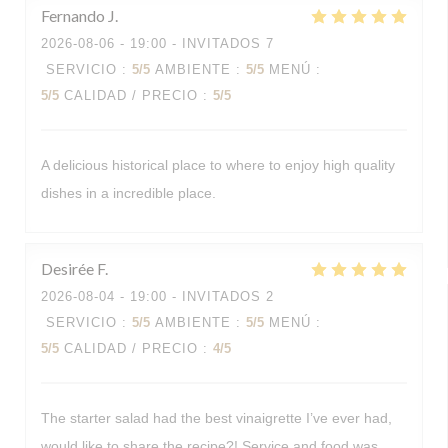
Fernando
J
2026-08-06
- 19:00 - INVITADOS 7
SERVICIO
:
5
/5
AMBIENTE
:
5
/5
MENÚ
:
5
/5
CALIDAD / PRECIO
:
5
/5
A delicious historical place to where to enjoy high quality
dishes in a incredible place.
Desirée
F
2026-08-04
- 19:00 - INVITADOS 2
SERVICIO
:
5
/5
AMBIENTE
:
5
/5
MENÚ
:
5
/5
CALIDAD / PRECIO
:
4
/5
The starter salad had the best vinaigrette I’ve ever had,
would like to share the recipe?! Service and food was