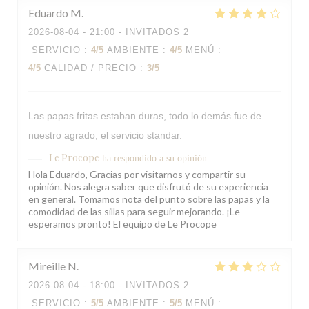
Eduardo
M
2026-08-04
- 21:00 - INVITADOS 2
SERVICIO
:
4
/5
AMBIENTE
:
4
/5
MENÚ
:
4
/5
CALIDAD / PRECIO
:
3
/5
Las papas fritas estaban duras, todo lo demás fue de
nuestro agrado, el servicio standar.
Le Procope
ha respondido a su opinión
Hola Eduardo, Gracias por visitarnos y compartir su
opinión. Nos alegra saber que disfrutó de su experiencia
en general. Tomamos nota del punto sobre las papas y la
comodidad de las sillas para seguir mejorando. ¡Le
esperamos pronto! El equipo de Le Procope
Mireille
N
2026-08-04
- 18:00 - INVITADOS 2
SERVICIO
:
5
/5
AMBIENTE
:
5
/5
MENÚ
: