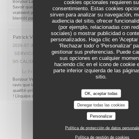
Bonjour Laurent, Merci pour ce retour aussi généreux !
cookies opcionales requieren su
Savoir que notre équipe vous a autant marqué nous fait
consentimiento. Estas cookies opcio
vraiment plaisir. On leur transmettra avec joie ! À très
sirven para analizar su navegación, me
bientôt parmi nous. L'équipe du Procope
audiencia del sitio, ofrecer funcional
(por ejemplo, relacionadas con re
sociales) o mostrar publicidad o cont
Patrick
V
personalizados. Haga clic en 'Aceptar 
'Rechazar todo' o 'Personalizar' pa
2026-07-31
- 19:15 - INVITADOS 2
gestionar sus preferencias. Puede ca
SERVICIO
:
4
/5
AMBIENTE
:
4
/5
MENÚ
:
sus opciones en cualquier momen
5
/5
CALIDAD / PRECIO
:
3
/5
haciendo clic en el icono de cookie 
parte inferior izquierda de las página
Le Procope
ha respondido a su opinión
sitio.
Bonjour Veron, Merci pour ce beau retour ! Nous sommes
ravis que la cuisine vous ait autant plu. Pour le rapport
qualité-prix, votre remarque est bien notée. À très bientôt
OK, aceptar todas
! L'équipe du Procope
Denegar todas las cookies
1
2
3
Personalizar
Política de protección de datos personal
Política de gestión de cookies