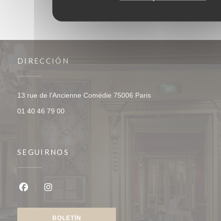
DIRECCIÓN
((abre en una nueva v
13 rue de l'Ancienne Comédie 75006 Paris
01 40 46 79 00
SEGUIRNOS
Facebook ((abre en una nueva ventana))
Instagram ((abre en una nueva ventana))
BOLETÍN