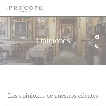
Personalización de sus opciones de cookies
Opiniones
Face
Inst
Las opiniones de nuestros clientes