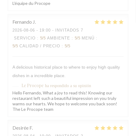
L'équipe du Procope
Fernando
J
2026-08-06
- 19:00 - INVITADOS 7
SERVICIO
:
5
/5
AMBIENTE
:
5
/5
MENÚ
:
5
/5
CALIDAD / PRECIO
:
5
/5
A delicious historical place to where to enjoy high quality
dishes in a incredible place.
Le Procope
ha respondido a su opinión
Hello Fernando, What a joy to read this! Knowing our
restaurant left such a beautiful impression on you truly
warms our hearts. We hope to welcome you back soon!
The Le Procope team
Desirée
F