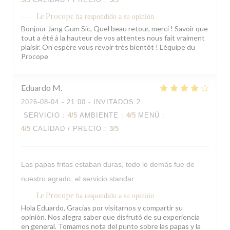
Le Procope
ha respondido a su opinión
Bonjour Jang Gum Sic, Quel beau retour, merci ! Savoir que
tout a été à la hauteur de vos attentes nous fait vraiment
plaisir. On espère vous revoir très bientôt ! L'équipe du
Procope
Eduardo
M
2026-08-04
- 21:00 - INVITADOS 2
SERVICIO
:
4
/5
AMBIENTE
:
4
/5
MENÚ
:
4
/5
CALIDAD / PRECIO
:
3
/5
Las papas fritas estaban duras, todo lo demás fue de
nuestro agrado, el servicio standar.
Le Procope
ha respondido a su opinión
Hola Eduardo, Gracias por visitarnos y compartir su
opinión. Nos alegra saber que disfrutó de su experiencia
en general. Tomamos nota del punto sobre las papas y la