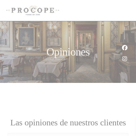
Personalización de sus opciones de cookies
Opiniones
Face
Inst
Las opiniones de nuestros clientes