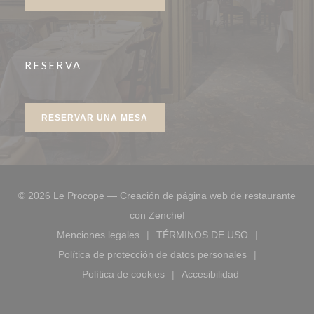
RESERVA
RESERVAR UNA MESA
© 2026 Le Procope — Creación de página web de restaurante
((abre en una nueva ventana
con
Zenchef
Menciones legales
TÉRMINOS DE USO
((abre en una nueva ventana))
((abre en una nueva ve
Política de protección de datos personales
((abre en una nueva ventana))
Política de cookies
Accesibilidad
((abre en una nueva ventana))
((abre en una nueva ve