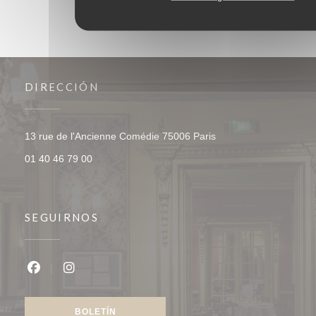
DIRECCIÓN
((abre en una nueva v
13 rue de l'Ancienne Comédie 75006 Paris
01 40 46 79 00
SEGUIRNOS
Facebook ((abre en una nueva ventana))
Instagram ((abre en una nueva ventana))
BOLETÍN