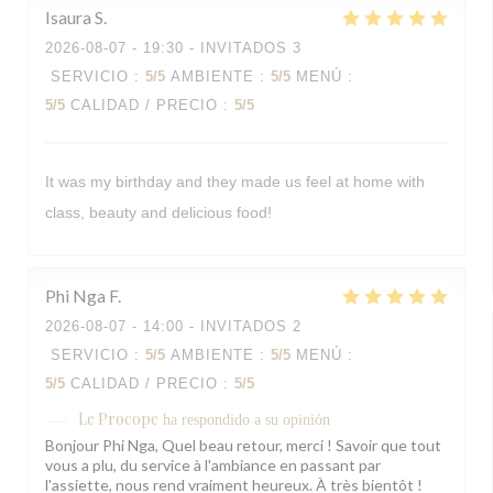
Isaura
S
2026-08-07
- 19:30 - INVITADOS 3
SERVICIO
:
5
/5
AMBIENTE
:
5
/5
MENÚ
:
5
/5
CALIDAD / PRECIO
:
5
/5
It was my birthday and they made us feel at home with
class, beauty and delicious food!
Phi Nga
F
2026-08-07
- 14:00 - INVITADOS 2
SERVICIO
:
5
/5
AMBIENTE
:
5
/5
MENÚ
:
5
/5
CALIDAD / PRECIO
:
5
/5
Le Procope
ha respondido a su opinión
Bonjour Phi Nga, Quel beau retour, merci ! Savoir que tout
vous a plu, du service à l'ambiance en passant par
l'assiette, nous rend vraiment heureux. À très bientôt !