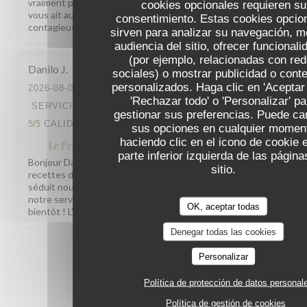
vraiment plaisir ! Nous sommes ravis que la joue de bœuf
cookies opcionales requieren su
vous ait autant séduit. Votre bonne humeur est
consentimiento. Estas cookies opcio
contagieuse ! À très bientôt ! L'équipe du Procope
sirven para analizar su navegación, me
audiencia del sitio, ofrecer funcional
(por ejemplo, relacionadas con re
Danilo
J
sociales) o mostrar publicidad o cont
personalizados. Haga clic en 'Aceptar 
2026-08-03
- 13:00 - INVITADOS 4
'Rechazar todo' o 'Personalizar' pa
SERVICIO
:
3
/5
AMBIENTE
:
5
/5
MENÚ
:
gestionar sus preferencias. Puede ca
5
/5
CALIDAD / PRECIO
:
4
/5
sus opciones en cualquier momen
haciendo clic en el icono de cookie 
Le Procope
ha respondido a su opinión
parte inferior izquierda de las página
Bonjour Danilo, Merci pour ce beau retour ! Savoir que nos
sitio.
recettes d'antan et l'âme de notre établissement vous ont
séduit nous fait vraiment plaisir. Concernant l'accueil de
notre serveuse, nous en prenons bonne note. À très
OK, aceptar todas
bientôt ! L'équipe du Procope
Denegar todas las cookies
1
2
3
Personalizar
Política de protección de datos personal
Política de gestión de cookies