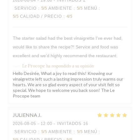
2026-08-04
- 19:00 - INVITADOS 2
SERVICIO
:
5
/5
AMBIENTE
:
5
/5
MENÚ
:
5
/5
CALIDAD / PRECIO
:
4
/5
The starter salad had the best vinaigrette I’ve ever had,
would like to share the recipe?! Service and food was
excellent and we’d highly recommend the restaurant.
Le Procope
ha respondido a su opinión
Hello Desirée, What a joy to read this! Knowing our
vinaigrette left such a lasting impression truly warms our
hearts. We are so glad every aspect of your visit felt so
special. We hope to welcome you back soon! The Le
Procope team
JULIENNA
J
2026-08-05
- 12:00 - INVITADOS 16
SERVICIO
:
5
/5
AMBIENTE
:
5
/5
MENÚ
:
5
/5
CALIDAD / PRECIO
:
5
/5