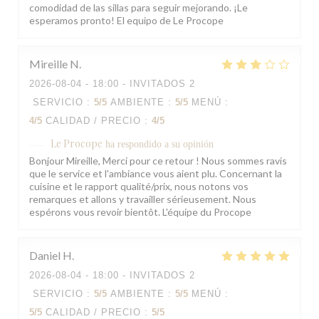
comodidad de las sillas para seguir mejorando. ¡Le
esperamos pronto! El equipo de Le Procope
Mireille
N
2026-08-04
- 18:00 - INVITADOS 2
SERVICIO
:
5
/5
AMBIENTE
:
5
/5
MENÚ
:
4
/5
CALIDAD / PRECIO
:
4
/5
Le Procope
ha respondido a su opinión
Bonjour Mireille, Merci pour ce retour ! Nous sommes ravis
que le service et l'ambiance vous aient plu. Concernant la
cuisine et le rapport qualité/prix, nous notons vos
remarques et allons y travailler sérieusement. Nous
espérons vous revoir bientôt. L'équipe du Procope
Daniel
H
2026-08-04
- 18:00 - INVITADOS 2
SERVICIO
:
5
/5
AMBIENTE
:
5
/5
MENÚ
:
5
/5
CALIDAD / PRECIO
:
5
/5