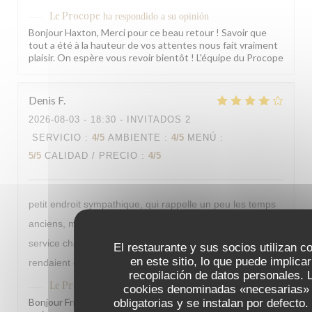
Le Procope
ha respondido a su opinión
Bonjour Haxton, Merci pour ce beau retour ! Savoir que
tout a été à la hauteur de vos attentes nous fait vraiment
plaisir. On espère vous revoir bientôt ! L'équipe du Procope
Denis
F
2026-08-03
- 18:30 - INVITADOS 2
SERVICIO
:
4
/5
AMBIENTE
:
4
/5
MENÚ
:
5
/5
CALIDAD / PRECIO
:
4
/5
petit endroit sympathique, qui rappelle un peu les temps
anciens, mais surtout de très bons plats ; accueil et
service chaleureux ; Voltaire, Diderot et Napoléon s'y
El restaurante y sus socios utilizan c
en este sitio, lo que puede implicar
rendaient déjà, alors pourquoi pas vous ?
recopilación de datos personales. 
Le Procope
ha respondido a su opinión
cookies denominadas «necesarias»
Bonjour Friedrich, Merci pour ce retour qui nous fait
obligatorias y se instalan por defecto.