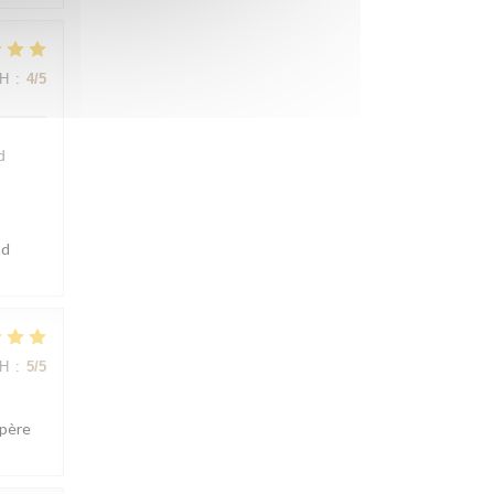
ΜΉ
:
4
/5
d
ad
ΜΉ
:
5
/5
spère