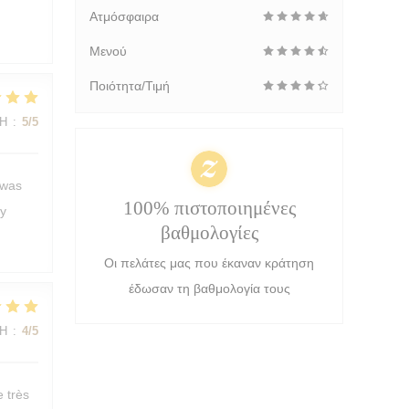
Ατμόσφαιρα
Μενού
Ποιότητα/Τιμή
ΜΉ
:
5
/5
 was
100% πιστοποιημένες
ly
βαθμολογίες
Οι πελάτες μας που έκαναν κράτηση
έδωσαν τη βαθμολογία τους
ΜΉ
:
4
/5
e très