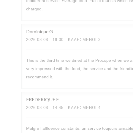
Indifferent service. Average food. Full of tourists which 
charged.
Dominique
G
2026-08-08
- 19:00 - ΚΑΛΕΣΜΈΝΟΙ 3
This is the third time we dined at the Procope when we a
very impressed with the food, the service and the friendli
recommend it.
FREDERIQUE
F
2026-08-08
- 14:45 - ΚΑΛΕΣΜΈΝΟΙ 4
Malgré l affluence constante, un service toujours aimabl