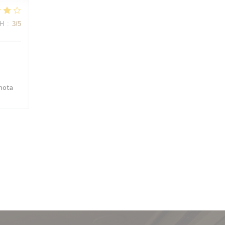
ΜΉ
:
3
/5
 nota