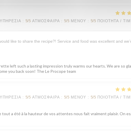
ΥΠΗΡΕΣΊΑ
:
5
/5
ΑΤΜΌΣΦΑΙΡΑ
:
5
/5
ΜΕΝΟΎ
:
5
/5
ΠΟΙΌΤΗΤΑ / ΤΙ
 would like to share the recipe?! Service and food was excellent and we’
rette left such a lasting impression truly warms our hearts. We are so gl
elcome you back soon! The Le Procope team
ΥΠΗΡΕΣΊΑ
:
5
/5
ΑΤΜΌΣΦΑΙΡΑ
:
5
/5
ΜΕΝΟΎ
:
5
/5
ΠΟΙΌΤΗΤΑ / ΤΙ
 tout a été à la hauteur de vos attentes nous fait vraiment plaisir. On e