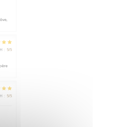
côve,
ΜΉ
:
5
/5
spère
ΜΉ
:
5
/5