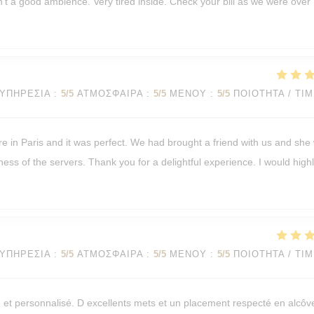
isn't a good ambience. Very tired inside. Check your bill as we were over
ΥΠΗΡΕΣΊΑ
:
5
/5
ΑΤΜΌΣΦΑΙΡΑ
:
5
/5
ΜΕΝΟΎ
:
5
/5
ΠΟΙΌΤΗΤΑ / ΤΙ
re in Paris and it was perfect. We had brought a friend with us and she
ness of the servers. Thank you for a delightful experience. I would high
ΥΠΗΡΕΣΊΑ
:
5
/5
ΑΤΜΌΣΦΑΙΡΑ
:
5
/5
ΜΕΝΟΎ
:
5
/5
ΠΟΙΌΤΗΤΑ / ΤΙ
e et personnalisé. D excellents mets et un placement respecté en alcôv