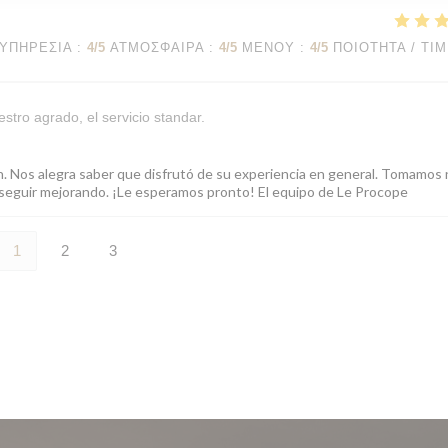
ΥΠΗΡΕΣΊΑ
:
4
/5
ΑΤΜΌΣΦΑΙΡΑ
:
4
/5
ΜΕΝΟΎ
:
4
/5
ΠΟΙΌΤΗΤΑ / ΤΙ
stro agrado, el servicio standar.
ón. Nos alegra saber que disfrutó de su experiencia en general. Tomamos
ra seguir mejorando. ¡Le esperamos pronto! El equipo de Le Procope
1
2
3