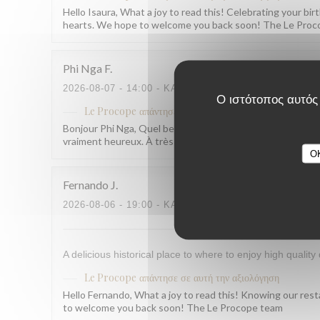
Hello Isaura, What a joy to read this! Celebrating your b
hearts. We hope to welcome you back soon! The Le Pro
Phi Nga
F
2026-08-07
- 14:00 - ΚΑΛΕΣΜΈΝΟΙ 2
Ο ιστότοπος αυτός 
Le Procope
απάντησε σε αυτή την αξιολόγηση
Bonjour Phi Nga, Quel beau retour, merci ! Savoir que tout 
vraiment heureux. À très bientôt ! L'équipe du Procope
O
Fernando
J
2026-08-06
- 19:00 - ΚΑΛΕΣΜΈΝΟΙ 7
A delicious historical place to where to enjoy high quality 
Le Procope
απάντησε σε αυτή την αξιολόγηση
Hello Fernando, What a joy to read this! Knowing our rest
to welcome you back soon! The Le Procope team