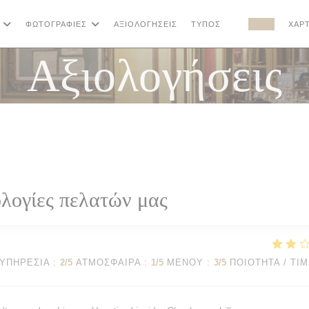
ΦΩΤΟΓΡΑΦΊΕΣ
ΑΞΙΟΛΟΓΉΣΕΙΣ
ΤΎΠΟΣ
ΧΆΡΤ
((ΑΝΟΊΓΕΙ ΣΕ ΝΈ
((ΑΝΟΊΓΕΙ
Αξιολογήσεις
λογίες πελατών μας
ΥΠΗΡΕΣΊΑ
:
2
/5
ΑΤΜΌΣΦΑΙΡΑ
:
1
/5
ΜΕΝΟΎ
:
3
/5
ΠΟΙΌΤΗΤΑ / ΤΙ