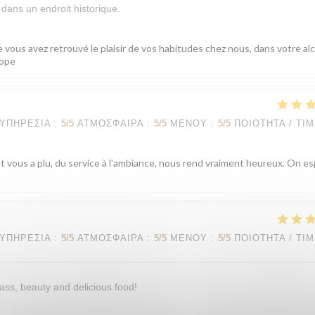
dans un endroit historique.
 vous avez retrouvé le plaisir de vos habitudes chez nous, dans votre al
cope
ΥΠΗΡΕΣΊΑ
:
5
/5
ΑΤΜΌΣΦΑΙΡΑ
:
5
/5
ΜΕΝΟΎ
:
5
/5
ΠΟΙΌΤΗΤΑ / ΤΙ
ut vous a plu, du service à l'ambiance, nous rend vraiment heureux. On e
ΥΠΗΡΕΣΊΑ
:
5
/5
ΑΤΜΌΣΦΑΙΡΑ
:
5
/5
ΜΕΝΟΎ
:
5
/5
ΠΟΙΌΤΗΤΑ / ΤΙ
ass, beauty and delicious food!