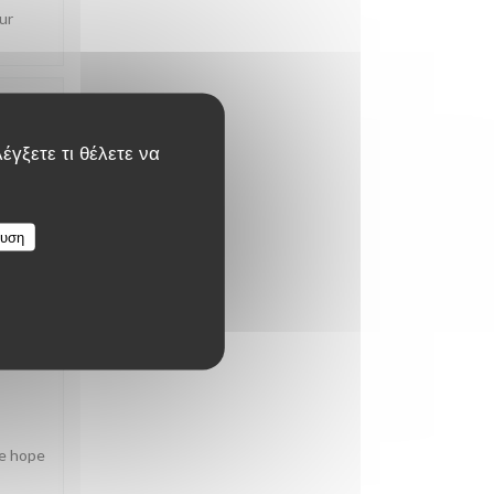
ur
ΜΉ
:
5
/5
έγξετε τι θέλετε να
ευση
ΜΉ
:
5
/5
We hope