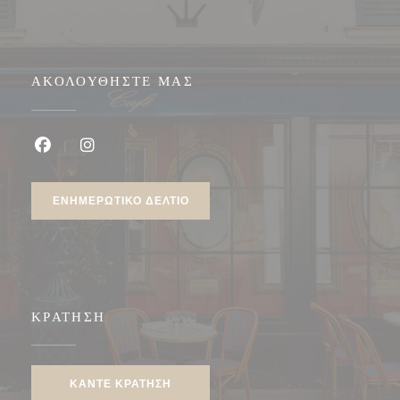
ΑΚΟΛΟΥΘΉΣΤΕ ΜΑΣ
Facebook ((ανοίγει σε νέο παράθυρο))
Instagram ((ανοίγει σε νέο παράθυρο))
ΕΝΗΜΕΡΩΤΙΚΌ ΔΕΛΤΊΟ
ΚΡΆΤΗΣΗ
ΚΆΝΤΕ ΚΡΆΤΗΣΗ