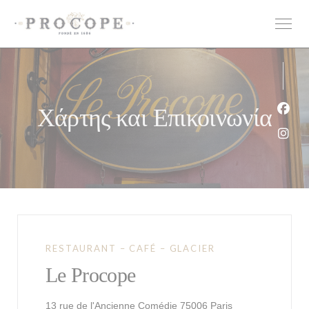
Πίνακας διαχείρισης "Μπισκότων" (Cookies)
Χάρτης και Επικοινωνία
Face
Inst
RESTAURANT – CAFÉ – GLACIER
Le Procope
((ανοίγει σε νέο 
13 rue de l'Ancienne Comédie 75006 Paris