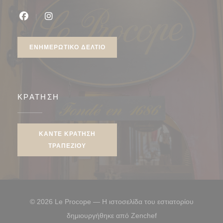
Facebook ((ανοίγει σε νέο παράθυρο))
Instagram ((ανοίγει σε νέο παράθυρο))
ΕΝΗΜΕΡΩΤΙΚΌ ΔΕΛΤΊΟ
ΚΡΆΤΗΣΗ
ΚΆΝΤΕ ΚΡΆΤΗΣΗ
ΤΡΑΠΕΖΙΟΎ
© 2026 Le Procope — Η ιστοσελίδα του εστιατορίου
((ανοίγει σε νέο παρ
δημιουργήθηκε από
Zenchef