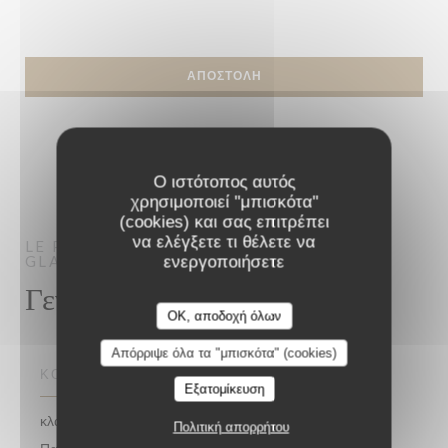
Ο ιστότοπος αυτός
χρησιμοποιεί "μπισκότα"
(cookies) και σας επιτρέπει
να ελέγξετε τι θέλετε να
LE PROCOPE
RESTAURANT – CAFÉ –
ενεργοποιήσετε
GLACIER
PARIS
Γενικές πληροφορίες
OK, αποδοχή όλων
Απόρριψε όλα τα "μπισκότα" (cookies)
ΚΟΥΖΊΝΑ
Εξατομίκευση
κλασική και αστική αποκατάσταση, Cuisine Française ,
Πολιτική απορρήτου