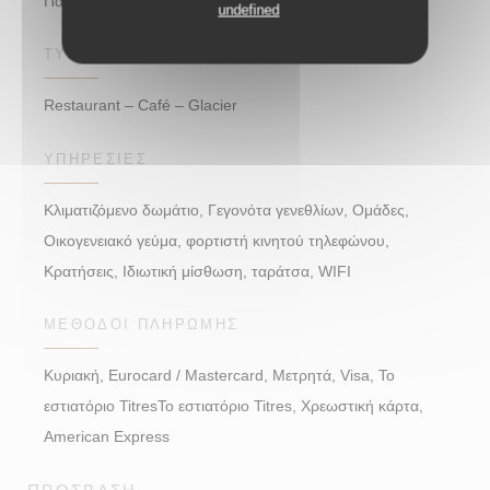
Παραδοσιακή κουζίνα, γαλλική γλώσσα
undefined
ΤΎΠΟΣ ΕΠΙΧΕΊΡΗΣΗΣ
Restaurant – Café – Glacier
ΥΠΗΡΕΣΊΕΣ
Κλιματιζόμενο δωμάτιο, Γεγονότα γενεθλίων, Ομάδες,
Οικογενειακό γεύμα, φορτιστή κινητού τηλεφώνου,
Κρατήσεις, Ιδιωτική μίσθωση, ταράτσα, WIFI
ΜΈΘΟΔΟΙ ΠΛΗΡΩΜΉΣ
Κυριακή, Eurocard / Mastercard, Μετρητά, Visa, Το
εστιατόριο TitresΤο εστιατόριο Titres, Χρεωστική κάρτα,
American Express
ΠΡΌΣΒΑΣΗ