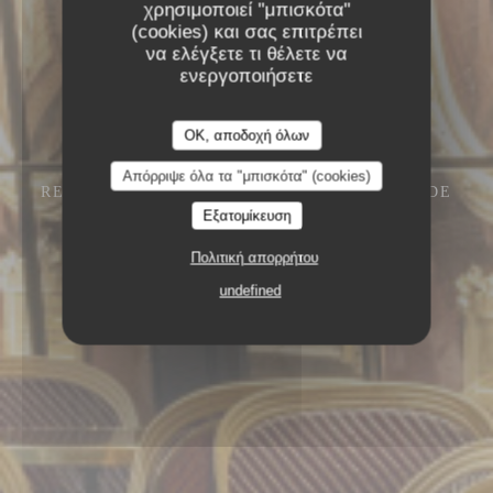
χρησιμοποιεί "μπισκότα"
(cookies) και σας επιτρέπει
να ελέγξετε τι θέλετε να
ενεργοποιήσετε
OK, αποδοχή όλων
Απόρριψε όλα τα "μπισκότα" (cookies)
RESTAURANT – CAFÉ – GLACIER
13 RUE DE
L'ANCIENNE COMÉDIE 75006 PARIS
Εξατομίκευση
Πολιτική απορρήτου
undefined