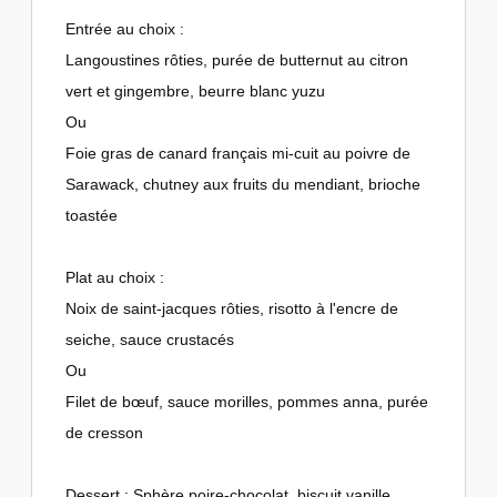
Entrée au choix :
Langoustines rôties, purée de butternut au citron
vert et gingembre, beurre blanc yuzu
Ou
Foie gras de canard français mi-cuit au poivre de
Sarawack, chutney aux fruits du mendiant, brioche
toastée
Plat au choix :
Noix de saint-jacques rôties, risotto à l'encre de
seiche, sauce crustacés
Ou
Filet de bœuf, sauce morilles, pommes anna, purée
de cresson
Dessert : Sphère poire-chocolat, biscuit vanille,