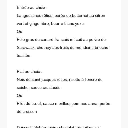
Entrée au choix :
Langoustines rôties, purée de butternut au citron
vert et gingembre, beurre blanc yuzu
Ou
Foie gras de canard français mi-cuit au poivre de
Sarawack, chutney aux fruits du mendiant, brioche
toastée
Plat au choix :
Noix de saint-jacques rôties, risotto à l'encre de
seiche, sauce crustacés
Ou
Filet de bœuf, sauce morilles, pommes anna, purée
de cresson
Dessert : Sphère poire-chocolat, biscuit vanille,