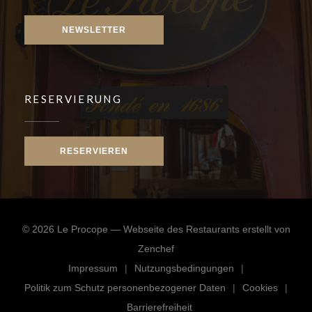
NEWSLETTER
RESERVIERUNG
RESERVIEREN
© 2026 Le Procope — Webseite des Restaurants erstellt von
((öffnet ein neues Fenster))
Zenchef
Impressum
Nutzungsbedingungen
((öffnet ein neues Fenster))
((öffnet ein neues Fenster)
Politik zum Schutz personenbezogener Daten
Cookies
((öffnet ein neues Fenster))
((öffnet e
Barrierefreiheit