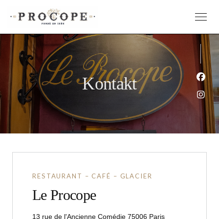
Kontakt
Face
Inst
RESTAURANT – CAFÉ – GLACIER
Le Procope
((öffnet ein neue
13 rue de l'Ancienne Comédie 75006 Paris