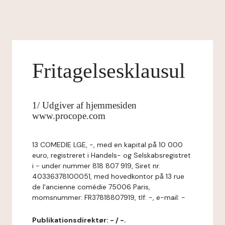
Fritagelsesklausul
1/ Udgiver af hjemmesiden
www.procope.com
13 COMEDIE LGE, -, med en kapital på 10 000
euro, registreret i Handels- og Selskabsregistret
i - under nummer 818 807 919, Siret nr.
40336378100051, med hovedkontor på 13 rue
de l'ancienne comédie 75006 Paris,
momsnummer: FR37818807919, tlf: -, e-mail: -
Publikationsdirektør: - / -.