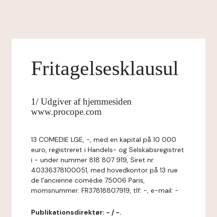
Fritagelsesklausul
1/ Udgiver af hjemmesiden
www.procope.com
13 COMEDIE LGE, -, med en kapital på 10 000
euro, registreret i Handels- og Selskabsregistret
i - under nummer 818 807 919, Siret nr.
40336378100051, med hovedkontor på 13 rue
de l'ancienne comédie 75006 Paris,
momsnummer: FR37818807919, tlf: -, e-mail: -
Publikationsdirektør: - / -.