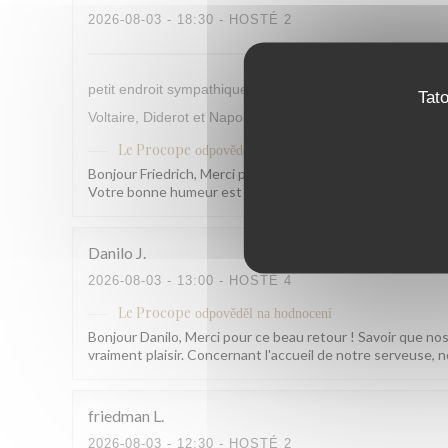
2026-08-03
- 18:30 - HOSTÉ 2
petit endroit sympathique, qui rappelle un peu les temps 
Tat
Voltaire, Diderot et Napoléon s'y rendaient déjà, alors p
Le Procope
odpověděl na hodnocení
Bonjour Friedrich, Merci pour ce retour qui nous fait vraim
Votre bonne humeur est contagieuse ! À très bientôt ! L
Danilo
J
2026-08-03
- 13:00 - HOSTÉ 4
Le Procope
odpověděl na hodnocení
Bonjour Danilo, Merci pour ce beau retour ! Savoir que no
vraiment plaisir. Concernant l'accueil de notre serveuse,
friedman
L
2026-08-03
- 12:30 - HOSTÉ 2