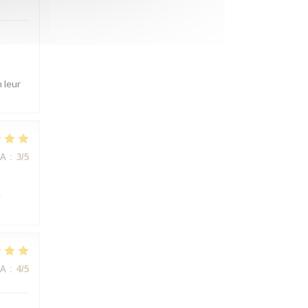
 leur
NA
:
3
/5
e
NA
:
4
/5