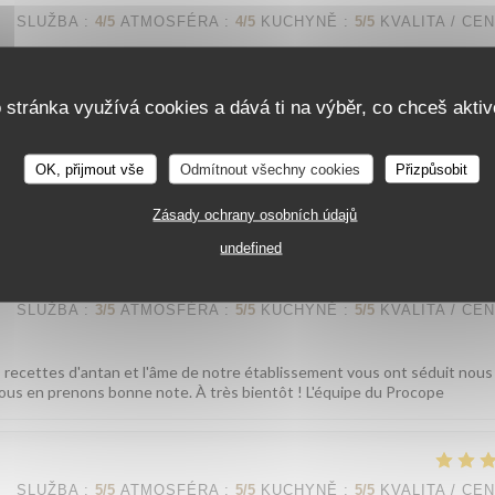
SLUŽBA
:
4
/5
ATMOSFÉRA
:
4
/5
KUCHYNĚ
:
5
/5
KVALITA / CE
anciens, mais surtout de très bons plats ; accueil et service chaleureux 
o stránka využívá cookies a dává ti na výběr, co chceš aktiv
ourquoi pas vous ?
OK, přijmout vše
Odmítnout všechny cookies
Přizpůsobit
ent plaisir ! Nous sommes ravis que la joue de bœuf vous ait autant sédui
'équipe du Procope
Zásady ochrany osobních údajů
undefined
SLUŽBA
:
3
/5
ATMOSFÉRA
:
5
/5
KUCHYNĚ
:
5
/5
KVALITA / CE
s recettes d'antan et l'âme de notre établissement vous ont séduit nous 
 nous en prenons bonne note. À très bientôt ! L'équipe du Procope
SLUŽBA
:
5
/5
ATMOSFÉRA
:
5
/5
KUCHYNĚ
:
5
/5
KVALITA / CE