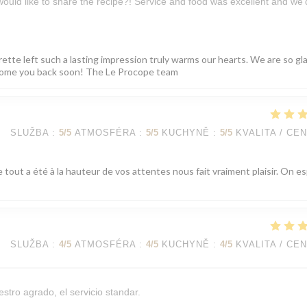
 would like to share the recipe?! Service and food was excellent and we’
rette left such a lasting impression truly warms our hearts. We are so gl
elcome you back soon! The Le Procope team
SLUŽBA
:
5
/5
ATMOSFÉRA
:
5
/5
KUCHYNĚ
:
5
/5
KVALITA / CE
 tout a été à la hauteur de vos attentes nous fait vraiment plaisir. On e
SLUŽBA
:
4
/5
ATMOSFÉRA
:
4
/5
KUCHYNĚ
:
4
/5
KVALITA / CE
stro agrado, el servicio standar.