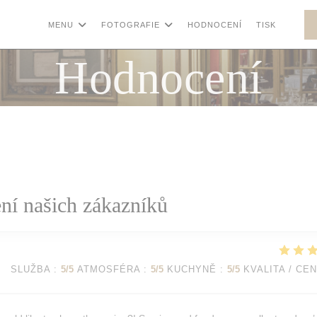
MENU
FOTOGRAFIE
HODNOCENÍ
TISK
((OTE
Hodnocení
í našich zákazníků
SLUŽBA
:
5
/5
ATMOSFÉRA
:
5
/5
KUCHYNĚ
:
5
/5
KVALITA / CE