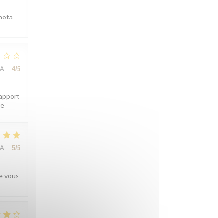
 nota
NA
:
4
/5
rapport
pe
NA
:
5
/5
re vous