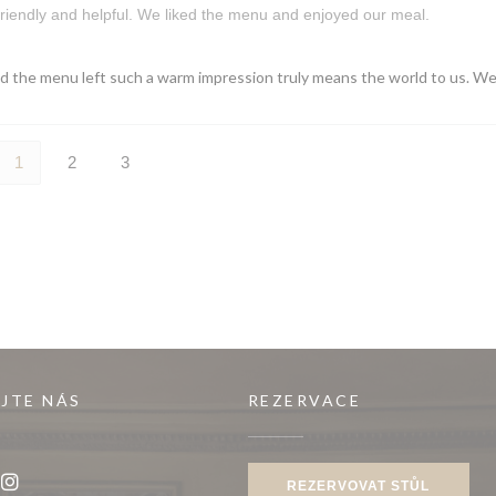
riendly and helpful. We liked the menu and enjoyed our meal.
nd the menu left such a warm impression truly means the world to us. W
1
2
3
JTE NÁS
REZERVACE
REZERVOVAT STŮL