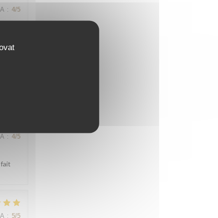
NA
:
4
/5
;
ovat
t.
NA
:
4
/5
fait
NA
:
5
/5