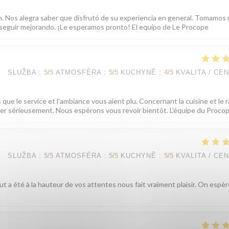
ón. Nos alegra saber que disfrutó de su experiencia en general. Tomamos
ra seguir mejorando. ¡Le esperamos pronto! El equipo de Le Procope
SLUŽBA
:
5
/5
ATMOSFÉRA
:
5
/5
KUCHYNĚ
:
4
/5
KVALITA / CE
que le service et l'ambiance vous aient plu. Concernant la cuisine et le 
iller sérieusement. Nous espérons vous revoir bientôt. L'équipe du Proco
SLUŽBA
:
5
/5
ATMOSFÉRA
:
5
/5
KUCHYNĚ
:
5
/5
KVALITA / CE
t a été à la hauteur de vos attentes nous fait vraiment plaisir. On espè