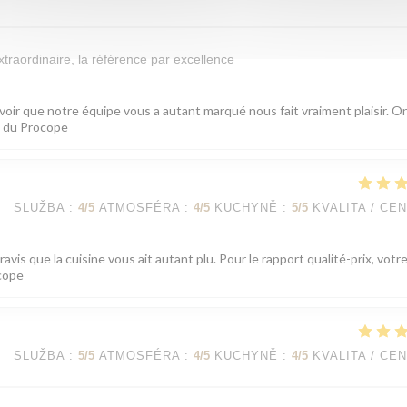
xtraordinaire, la référence par excellence
voir que notre équipe vous a autant marqué nous fait vraiment plaisir. On
pe du Procope
SLUŽBA
:
4
/5
ATMOSFÉRA
:
4
/5
KUCHYNĚ
:
5
/5
KVALITA / CE
is que la cuisine vous ait autant plu. Pour le rapport qualité-prix, votr
ocope
SLUŽBA
:
5
/5
ATMOSFÉRA
:
4
/5
KUCHYNĚ
:
4
/5
KVALITA / CE