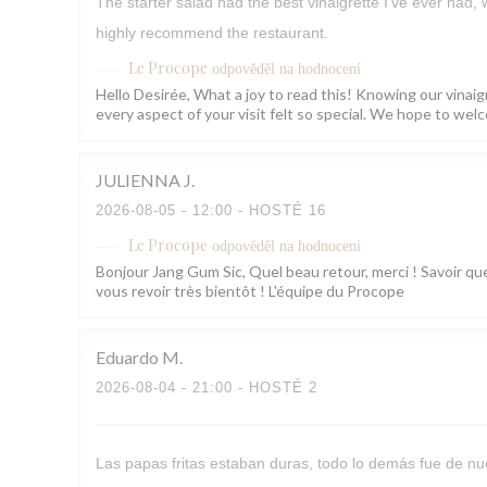
The starter salad had the best vinaigrette I’ve ever had,
highly recommend the restaurant.
Le Procope
odpověděl na hodnocení
Hello Desirée, What a joy to read this! Knowing our vinaig
every aspect of your visit felt so special. We hope to w
JULIENNA
J
2026-08-05
- 12:00 - HOSTÉ 16
Le Procope
odpověděl na hodnocení
Bonjour Jang Gum Sic, Quel beau retour, merci ! Savoir que
vous revoir très bientôt ! L'équipe du Procope
Eduardo
M
2026-08-04
- 21:00 - HOSTÉ 2
Las papas fritas estaban duras, todo lo demás fue de nue