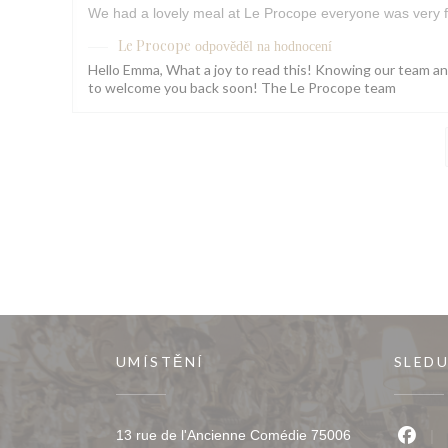
We had a lovely meal at Le Procope everyone was very f
Le Procope
odpověděl na hodnocení
Hello Emma, What a joy to read this! Knowing our team a
to welcome you back soon! The Le Procope team
UMÍSTĚNÍ
SLEDU
13 rue de l'Ancienne Comédie 75006