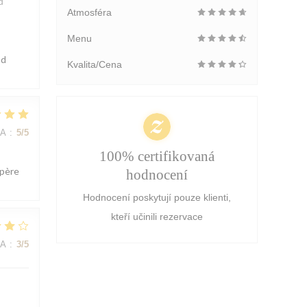
d
Atmosféra
Menu
ad
Kvalita/Cena
NA
:
5
/5
100% certifikovaná
spère
hodnocení
Hodnocení poskytují pouze klienti,
kteří učinili rezervace
NA
:
3
/5